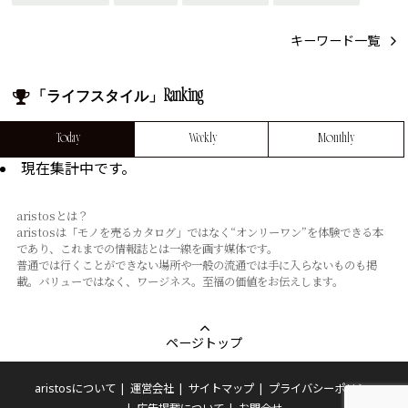
キーワード一覧
「ライフスタイル」Ranking
Today
Weekly
Monthly
現在集計中です。
aristosとは？
aristosは「モノを売るカタログ」ではなく“オンリーワン”を体験できる本
であり、これまでの情報誌とは⼀線を画す媒体です。
普通では⾏くことができない場所や⼀般の流通では⼿に⼊らないものも掲
載。バリューではなく、ワージネス。⾄福の価値をお伝えします。
ページトップ
aristosについて
運営会社
サイトマップ
プライバシーポリシー