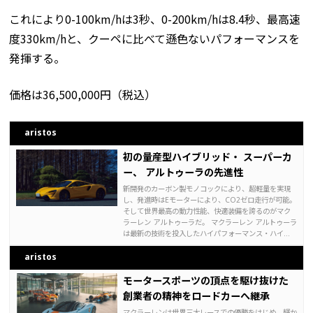
これにより0-100km/hは3秒、0-200km/hは8.4秒、最高速
度330km/hと、クーペに比べて遜色ないパフォーマンスを
発揮する。
価格は36,500,000円（税込）
aristos
初の量産型ハイブリッド・ スーパーカ
ー、 アルトゥーラの先進性
新開発のカーボン製モノコックにより、超軽量を実現
し、発進時はEモーターにより、CO2ゼロ走行が可能。
そして世界最高の動力性能、快適装備を誇るのがマク
ラーレン アルトゥーラだ。 マクラーレン アルトゥーラ
は最新の技術を投入したハイパフォーマンス・ハイ...
aristos
モータースポーツの頂点を駆け抜けた
創業者の精神をロードカーへ継承
マクラーレンは世界三大レースでの優勝をはじめ、輝か