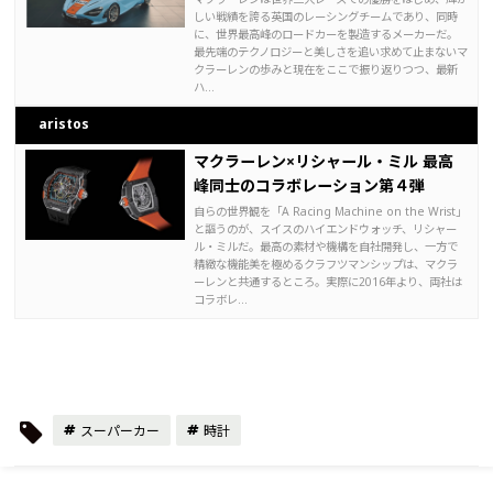
しい戦績を誇る英国のレーシングチームであり、同時
に、世界最高峰のロードカーを製造するメーカーだ。
最先端のテクノロジーと美しさを追い求めて止まないマ
クラーレンの歩みと現在をここで振り返りつつ、最新
ハ...
aristos
マクラーレン×リシャール・ミル 最高
峰同士のコラボレーション第４弾
自らの世界観を「A Racing Machine on the Wrist」
と謳うのが、スイスのハイエンドウォッチ、リシャー
ル・ミルだ。最高の素材や機構を自社開発し、一方で
精緻な機能美を極めるクラフツマンシップは、マクラ
ーレンと共通するところ。実際に2016年より、両社は
コラボレ...
スーパーカー
時計