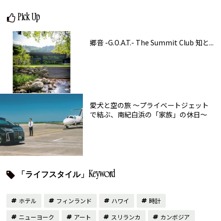
Pick Up
郷音 -G.O.A.T.- The Summit Club 知と...
愛犬と空の旅 ～プライベートジェット
で結ぶ、南紀白浜の「家族」の休日～
「ライフスタイル」Keyword
ホテル
フィンランド
ハワイ
時計
ニューヨーク
アート
スリランカ
カンボジア