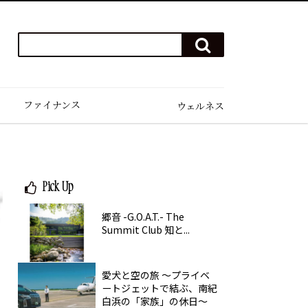
検
検
索
索
ワ
す
る
ー
ド
ファイナンス
ウェルネス
を
入
力
(例）
ハ
Pick Up
ワ
イ
郷音 -G.O.A.T.- The
ゴ
Summit Club 知と...
ル
フ
愛犬と空の旅 ～プライベ
ートジェットで結ぶ、南紀
白浜の「家族」の休日～