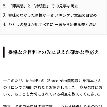
「即実感」と「持続性」 その見事な両立
2
興味のなかった男性が一変 スキンケア意識の目覚め
3
ひとつの整えが肌すべてに 一滴から始まる美と潤い
4
妥協なき目利きの先に見えた確かな手応え
―このたび、
idéal:Be
の〈
Force zéro
美容液〉を福本さん
のサロンでご採用されたとお聞きしました。商品選びにお
いて、もっとも大切にされている視点を教えてください。
福本 必ず自分自身の肌で試し、心から納得したものだけ