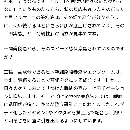
福本 そうなんです。もし「
1
ヶ月使い続けないとわから
ない」というものだったら、私の反応も違ったものだった
と思います。この美容液は、その場で変化が分かるうえ
に、使い続けるほどにさらに肌が底上げされていく。その
「即実感」と「持続性」の両立が見事ですね。
―開発段階から、そのスピード感は意識されていたのです
か？
三輪 主成分であるヒト幹細胞培養液やエクソソームは、
本来、継続することで真価を発揮する成分です。しかし、
日々のケアにおいて「つけた瞬間の喜び」はモチベーショ
ンに直結します。そこで〈
Forcezéro
美容液〉では、瞬時
に透明感が宿り、キメが整う設計にこだわりました。ペプ
チド化したビタミン
C
やドクダミを黄金比で配合し、潤い
と明るさを即座に引き出せるようにしています。