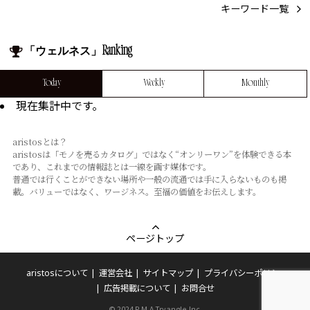
キーワード一覧
「ウェルネス」Ranking
Today
Weekly
Monthly
現在集計中です。
aristosとは？
aristosは「モノを売るカタログ」ではなく“オンリーワン”を体験できる本
であり、これまでの情報誌とは⼀線を画す媒体です。
普通では⾏くことができない場所や⼀般の流通では⼿に⼊らないものも掲
載。バリューではなく、ワージネス。⾄福の価値をお伝えします。
ページトップ
aristosについて
運営会社
サイトマップ
プライバシーポリシー
広告掲載について
お問合せ
© 2024 P.M.A Tryangle,Inc.