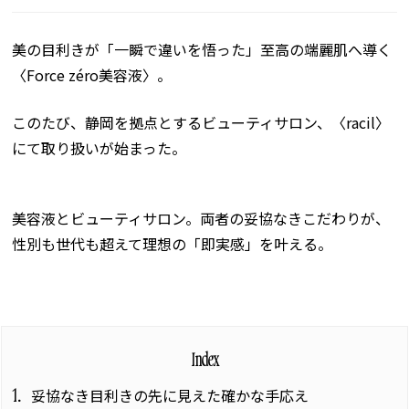
美の目利きが「一瞬で違いを悟った」至高の端麗肌へ導く
〈
Force zéro
美容液〉。
このたび、静岡を拠点とするビューティサロン、〈
racil
〉
にて取り扱いが始まった。
美容液とビューティサロン。両者の妥協なきこだわりが、
性別も世代も超えて理想の「即実感」を叶える。
Index
妥協なき目利きの先に見えた確かな手応え
1