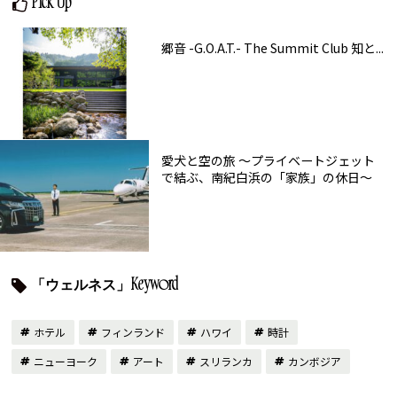
Pick Up
郷音 -G.O.A.T.- The Summit Club 知と...
愛犬と空の旅 ～プライベートジェット
で結ぶ、南紀白浜の「家族」の休日～
「ウェルネス」Keyword
ホテル
フィンランド
ハワイ
時計
ニューヨーク
アート
スリランカ
カンボジア