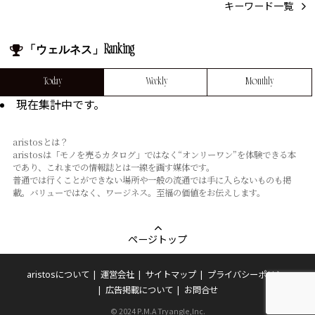
キーワード一覧
「ウェルネス」Ranking
Today
Weekly
Monthly
現在集計中です。
aristosとは？
aristosは「モノを売るカタログ」ではなく“オンリーワン”を体験できる本
であり、これまでの情報誌とは⼀線を画す媒体です。
普通では⾏くことができない場所や⼀般の流通では⼿に⼊らないものも掲
載。バリューではなく、ワージネス。⾄福の価値をお伝えします。
ページトップ
aristosについて
運営会社
サイトマップ
プライバシーポリシー
広告掲載について
お問合せ
© 2024 P.M.A Tryangle,Inc.