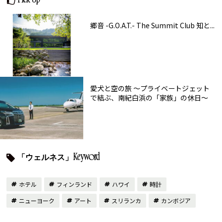
Pick Up
郷音 -G.O.A.T.- The Summit Club 知と...
愛犬と空の旅 ～プライベートジェット
で結ぶ、南紀白浜の「家族」の休日～
「ウェルネス」Keyword
ホテル
フィンランド
ハワイ
時計
ニューヨーク
アート
スリランカ
カンボジア