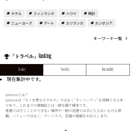
ホテル
フィンランド
ハワイ
時計
ニューヨーク
アート
スリランカ
カンボジア
キーワード一覧
「トラベル」Ranking
Today
Weekly
Monthly
現在集計中です。
aristosとは？
aristosは「モノを売るカタログ」ではなく“オンリーワン”を体験できる本
であり、これまでの情報誌とは⼀線を画す媒体です。
普通では⾏くことができない場所や⼀般の流通では⼿に⼊らないものも掲
載。バリューではなく、ワージネス。⾄福の価値をお伝えします。