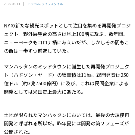
トラベル
ライフスタイル
2025.06.11
NYの新たな観光スポットとして注目を集める再開発プロジ
ェクト。野外展望台の高さは地上100階に及ぶ。数年間、
ニューヨークもコロナ禍にあえいだが、しかしその間もこ
の街は一歩ずつ前進していた。
マンハッタンのミッドタウンに誕生した再開発プロジェク
ト〈ハドソン・ヤード〉の総面積は11ha。総開発費は250
億ドル（約3兆7500億円）に及び、これは民間企業による
開発としては米国史上最大にあたる。
土地が限られたマンハッタンにおいては、最後の大規模再
開発と呼ばれる所以だ。昨年夏には開発の第２フェーズが
公開された。