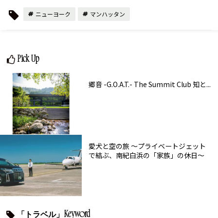
ニューヨーク
マンハッタン
Pick Up
郷音 -G.O.A.T.- The Summit Club 知と...
愛犬と空の旅 ～プライベートジェット
で結ぶ、南紀白浜の「家族」の休日～
「トラベル」Keyword