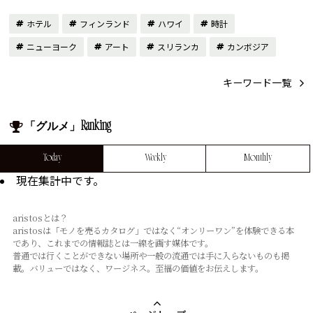
ホテル
フィンランド
ハワイ
時計
ニューヨーク
アート
スリランカ
カンボジア
キーワード一覧
「グルメ」Ranking
Today
Weekly
Monthly
現在集計中です。
aristosとは？
aristosは「モノを売るカタログ」ではなく“オンリーワン”を体験できる本
であり、これまでの情報誌とは⼀線を画す媒体です。
普通では⾏くことができない場所や⼀般の流通では⼿に⼊らないものも掲
載。バリューではなく、ワージネス。⾄福の価値をお伝えします。