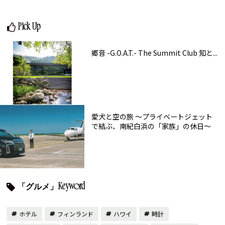
Pick Up
郷音 -G.O.A.T.- The Summit Club 知と...
愛犬と空の旅 ～プライベートジェット
で結ぶ、南紀白浜の「家族」の休日～
「グルメ」Keyword
ホテル
フィンランド
ハワイ
時計