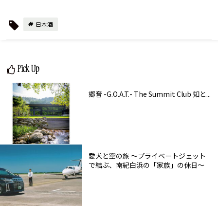
日本酒
Pick Up
郷音 -G.O.A.T.- The Summit Club 知と...
愛犬と空の旅 ～プライベートジェット
で結ぶ、南紀白浜の「家族」の休日～