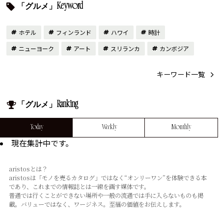
「グルメ」Keyword
ホテル
フィンランド
ハワイ
時計
ニューヨーク
アート
スリランカ
カンボジア
キーワード一覧
「グルメ」Ranking
Today
Weekly
Monthly
現在集計中です。
aristosとは？
aristosは「モノを売るカタログ」ではなく“オンリーワン”を体験できる本
であり、これまでの情報誌とは⼀線を画す媒体です。
普通では⾏くことができない場所や⼀般の流通では⼿に⼊らないものも掲
載。バリューではなく、ワージネス。⾄福の価値をお伝えします。