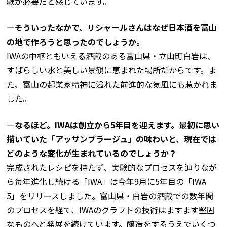
験が必要だと感じています。
―そういったなかで、リシャールさんはなぜ日本酒を富山
の地で作ろうと思ったのでしょうか。
IWAの中枢ともいえる酒蔵のある富山県・立山町白岩は、
すばらしい水と美しい景観に恵まれた場所だからです。ま
た、富山の起業家精神に溢れた前進的な気風にも惹かれま
した。
―なるほど。IWAは創立から5年目を迎えます。最初に思い
描いていた「アッサンブラージュ」の味わいと、現在では
どのような変化が生まれているのでしょうか？
完成されたレシピを持たず、実験的なプロセスを辿りなが
ら毎年進化し続ける「IWA」は今年9月に5年目の「IWA
5」をリリースしました。富山県・白岩の酒蔵での数年間
のプロセスを経て、IWAのクラフトの技術はますます堅固
なものへと発展を続けています。醸造をするうえでいくつ