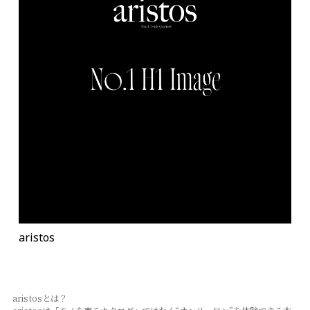
aristos
aristosとは？