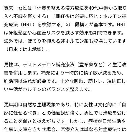
賀来 女性は「体質を整える漢方療法を40代中盤から取り
入れ不調を軽くする」「閉経後は必要に応じてホルモン補
充療法（HRT）を検討する」の二段構えが基本です。HRT
は骨粗鬆症や心血管リスクを減らす効果も期待できます。
海外では、ほてりを抑える非ホルモン薬も登場しています
（日本では未承認）。
男性は、テストステロン補充療法（塗布薬など）と生活改
善を併用します。補充により一時的に精子数が減るため、
妊活期は注意が必要です。十分な睡眠、筋トレ、規則正し
い生活がホルモンのバランスを整えます。
更年期は自然な生理現象であり、特に女性は文化的に「自
然に任せるべき」との価値観が強く、男性でも治療を受け
ることを弱さと捉えがちです。しかし、症状が日常生活や
仕事に支障をきたす場合、医療介入は単なる対症療法では