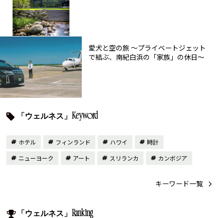
愛犬と空の旅 ～プライベートジェット
で結ぶ、南紀白浜の「家族」の休日～
「ウェルネス」Keyword
ホテル
フィンランド
ハワイ
時計
ニューヨーク
アート
スリランカ
カンボジア
キーワード一覧
「ウェルネス」Ranking