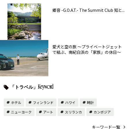
郷音 -G.O.A.T.- The Summit Club 知と...
愛犬と空の旅 ～プライベートジェット
で結ぶ、南紀白浜の「家族」の休日～
「トラベル」Keyword
ホテル
フィンランド
ハワイ
時計
ニューヨーク
アート
スリランカ
カンボジア
キーワード一覧