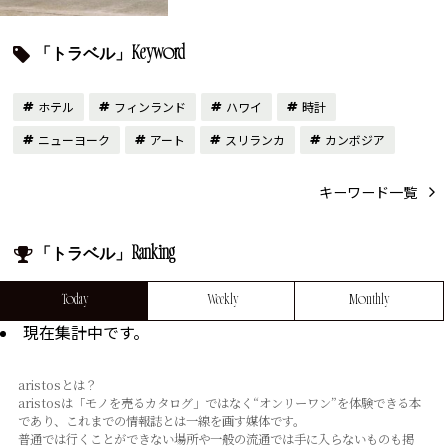
「トラベル」Keyword
ホテル
フィンランド
ハワイ
時計
ニューヨーク
アート
スリランカ
カンボジア
キーワード一覧
「トラベル」Ranking
Today
Weekly
Monthly
現在集計中です。
aristosとは？
aristosは「モノを売るカタログ」ではなく“オンリーワン”を体験できる本
であり、これまでの情報誌とは⼀線を画す媒体です。
普通では⾏くことができない場所や⼀般の流通では⼿に⼊らないものも掲