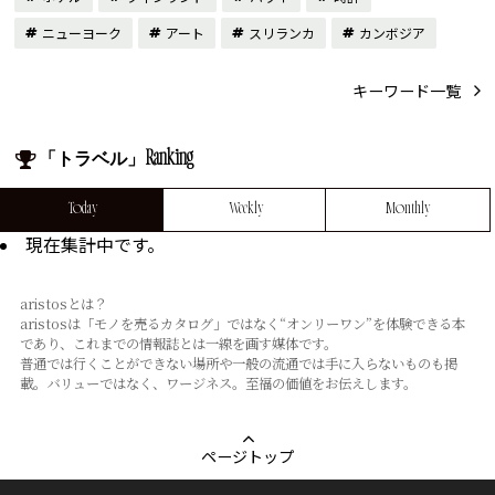
ニューヨーク
アート
スリランカ
カンボジア
キーワード一覧
「トラベル」Ranking
Today
Weekly
Monthly
現在集計中です。
aristosとは？
aristosは「モノを売るカタログ」ではなく“オンリーワン”を体験できる本
であり、これまでの情報誌とは⼀線を画す媒体です。
普通では⾏くことができない場所や⼀般の流通では⼿に⼊らないものも掲
載。バリューではなく、ワージネス。⾄福の価値をお伝えします。
ページトップ