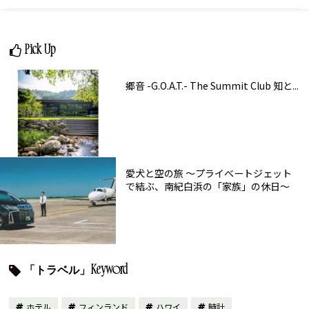
Pick Up
郷音 -G.O.A.T.- The Summit Club 知と...
愛犬と空の旅 ～プライベートジェット
で結ぶ、南紀白浜の「家族」の休日～
「トラベル」Keyword
ホテル
フィンランド
ハワイ
時計