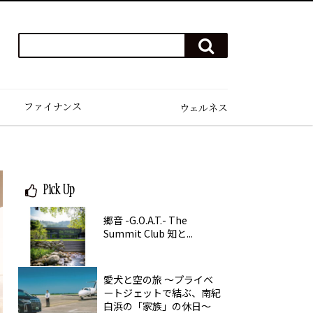
検
検
索
索
ワ
す
る
ー
ド
ファイナンス
ウェルネス
を
入
力
(例）
ハ
Pick Up
ワ
イ
郷音 -G.O.A.T.- The
ゴ
Summit Club 知と...
ル
フ
愛犬と空の旅 ～プライベ
ートジェットで結ぶ、南紀
白浜の「家族」の休日～