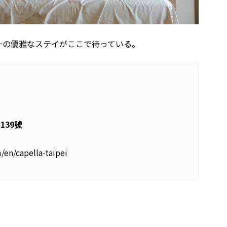
一の優雅なステイがここで待っている。
139號
/en/capella-taipei