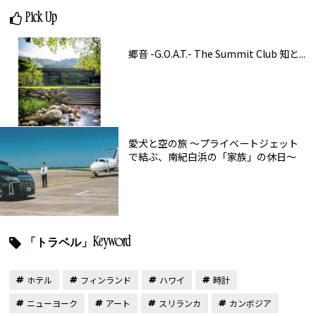
Pick Up
郷音 -G.O.A.T.- The Summit Club 知と...
愛犬と空の旅 ～プライベートジェット
で結ぶ、南紀白浜の「家族」の休日～
「トラベル」Keyword
ホテル
フィンランド
ハワイ
時計
ニューヨーク
アート
スリランカ
カンボジア