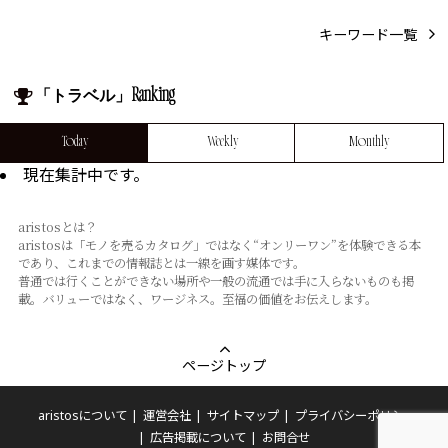
キーワード一覧
「トラベル」Ranking
Today
Weekly
Monthly
現在集計中です。
aristosとは？
aristosは「モノを売るカタログ」ではなく“オンリーワン”を体験できる本
であり、これまでの情報誌とは⼀線を画す媒体です。
普通では⾏くことができない場所や⼀般の流通では⼿に⼊らないものも掲
載。バリューではなく、ワージネス。⾄福の価値をお伝えします。
ページトップ
aristosについて
運営会社
サイトマップ
プライバシーポリシー
広告掲載について
お問合せ