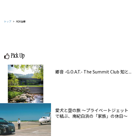
トップ
AGA治療
Pick Up
郷音 -G.O.A.T.- The Summit Club 知と...
愛犬と空の旅 ～プライベートジェット
で結ぶ、南紀白浜の「家族」の休日～