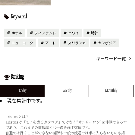
Keyword
ホテル
フィンランド
ハワイ
時計
ニューヨーク
アート
スリランカ
カンボジア
キーワード一覧
Ranking
Today
Weekly
Monthly
現在集計中です。
aristosとは？
aristosは「モノを売るカタログ」ではなく“オンリーワン”を体験できる本
であり、これまでの情報誌とは⼀線を画す媒体です。
普通では⾏くことができない場所や⼀般の流通では⼿に⼊らないものも掲