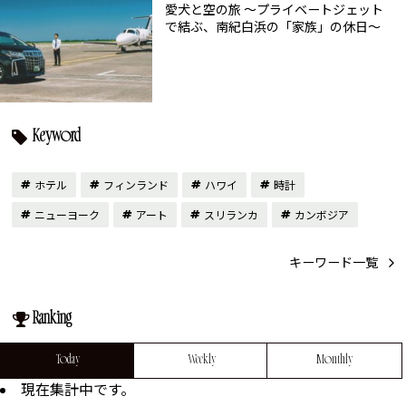
愛犬と空の旅 ～プライベートジェット
で結ぶ、南紀白浜の「家族」の休日～
Keyword
ホテル
フィンランド
ハワイ
時計
ニューヨーク
アート
スリランカ
カンボジア
キーワード一覧
Ranking
Today
Weekly
Monthly
現在集計中です。