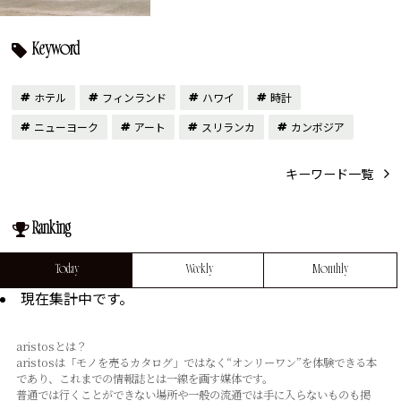
Keyword
ホテル
フィンランド
ハワイ
時計
ニューヨーク
アート
スリランカ
カンボジア
キーワード一覧
Ranking
Today
Weekly
Monthly
現在集計中です。
aristosとは？
aristosは「モノを売るカタログ」ではなく“オンリーワン”を体験できる本
であり、これまでの情報誌とは⼀線を画す媒体です。
普通では⾏くことができない場所や⼀般の流通では⼿に⼊らないものも掲