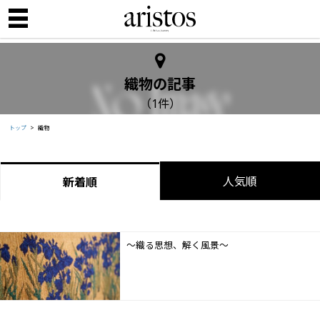
織物の記事
（1件）
トップ
織物
人気順
新着順
～織る思想、解く風景～