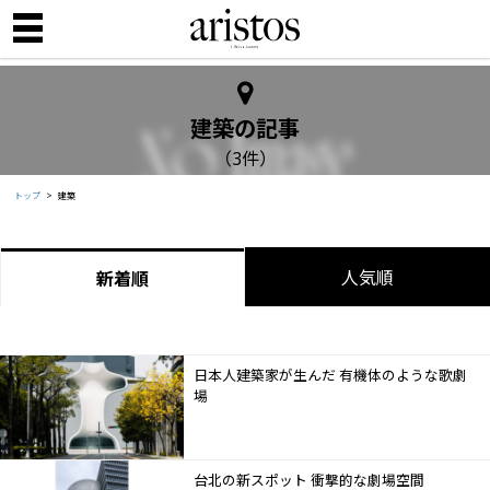
建築の記事
（3件）
トップ
建築
人気順
新着順
日本人建築家が生んだ 有機体のような歌劇
場
台北の新スポット 衝撃的な劇場空間