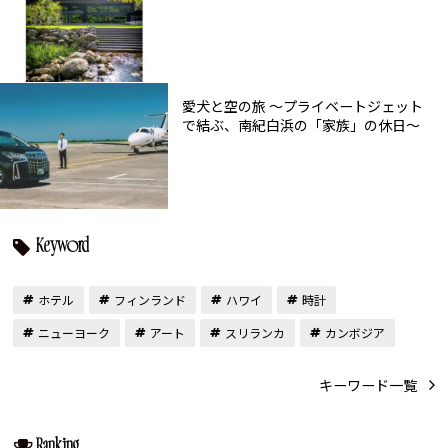
愛犬と空の旅 ～プライベートジェット
で結ぶ、南紀白浜の「家族」の休日～
Keyword
ホテル
フィンランド
ハワイ
時計
ニューヨーク
アート
スリランカ
カンボジア
キーワード一覧