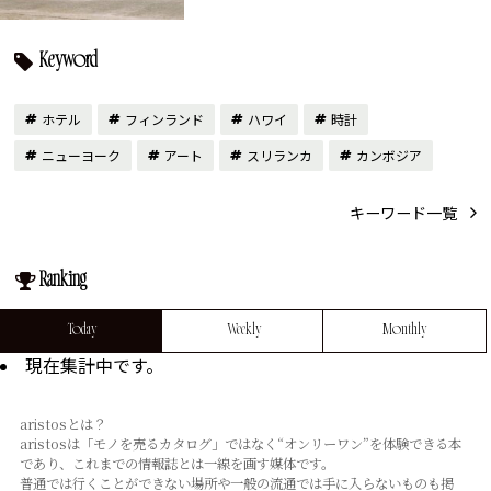
Keyword
ホテル
フィンランド
ハワイ
時計
ニューヨーク
アート
スリランカ
カンボジア
キーワード一覧
Ranking
Today
Weekly
Monthly
現在集計中です。
aristosとは？
aristosは「モノを売るカタログ」ではなく“オンリーワン”を体験できる本
であり、これまでの情報誌とは⼀線を画す媒体です。
普通では⾏くことができない場所や⼀般の流通では⼿に⼊らないものも掲