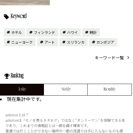
Keyword
ホテル
フィンランド
ハワイ
時計
ニューヨーク
アート
スリランカ
カンボジア
キーワード一覧
Ranking
Today
Weekly
Monthly
現在集計中です。
aristosとは？
aristosは「モノを売るカタログ」ではなく“オンリーワン”を体験できる本
であり、これまでの情報誌とは⼀線を画す媒体です。
普通では⾏くことができない場所や⼀般の流通では⼿に⼊らないものも掲