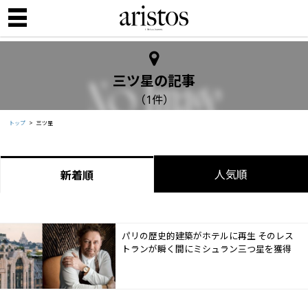
三ツ星の記事
（1件）
トップ
三ツ星
人気順
新着順
パリの歴史的建築がホテルに再生 そのレス
トランが瞬く間にミシュラン三つ星を獲得