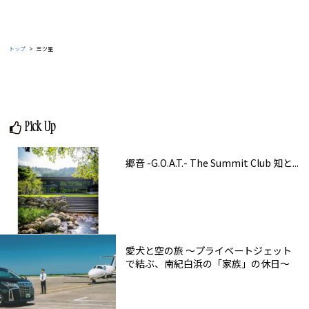
トップ
三ツ星
Pick Up
郷音 -G.O.A.T.- The Summit Club 知と...
愛犬と空の旅 ～プライベートジェット
で結ぶ、南紀白浜の「家族」の休日～