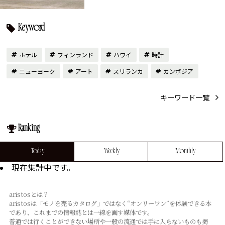
Keyword
ホテル
フィンランド
ハワイ
時計
ニューヨーク
アート
スリランカ
カンボジア
キーワード一覧
Ranking
Today
Weekly
Monthly
現在集計中です。
aristosとは？
aristosは「モノを売るカタログ」ではなく“オンリーワン”を体験できる本
であり、これまでの情報誌とは⼀線を画す媒体です。
普通では⾏くことができない場所や⼀般の流通では⼿に⼊らないものも掲