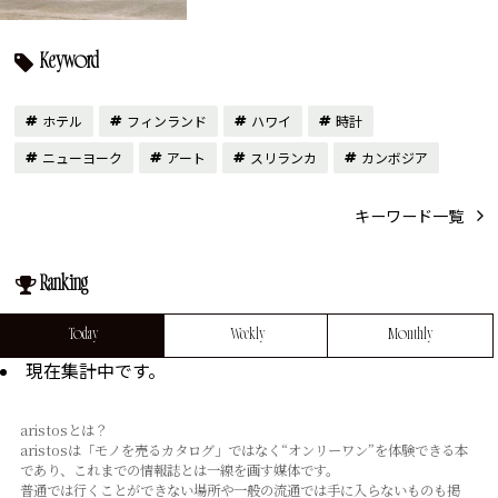
Keyword
ホテル
フィンランド
ハワイ
時計
ニューヨーク
アート
スリランカ
カンボジア
キーワード一覧
Ranking
Today
Weekly
Monthly
現在集計中です。
aristosとは？
aristosは「モノを売るカタログ」ではなく“オンリーワン”を体験できる本
であり、これまでの情報誌とは⼀線を画す媒体です。
普通では⾏くことができない場所や⼀般の流通では⼿に⼊らないものも掲