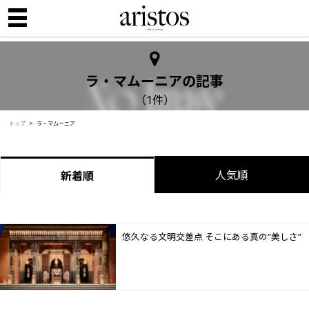
ラ・マムーニアの記事
（1件）
トップ
ラ・マムーニア
人気順
新着順
悠久なる文明交差点 そこにある真の”美しさ”