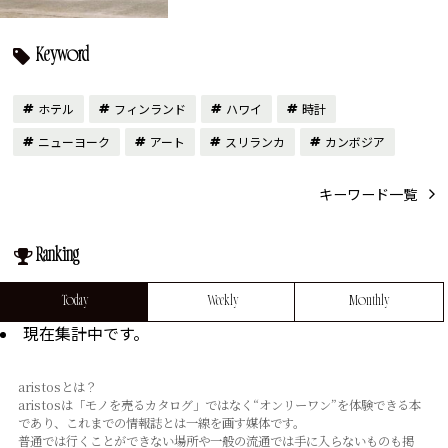
Keyword
ホテル
フィンランド
ハワイ
時計
ニューヨーク
アート
スリランカ
カンボジア
キーワード一覧
Ranking
Today
Weekly
Monthly
現在集計中です。
aristosとは？
aristosは「モノを売るカタログ」ではなく“オンリーワン”を体験できる本
であり、これまでの情報誌とは⼀線を画す媒体です。
普通では⾏くことができない場所や⼀般の流通では⼿に⼊らないものも掲