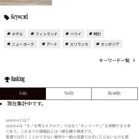
Keyword
ホテル
フィンランド
ハワイ
時計
ニューヨーク
アート
スリランカ
カンボジア
キーワード一覧
Ranking
Today
Weekly
Monthly
現在集計中です。
aristosとは？
aristosは「モノを売るカタログ」ではなく“オンリーワン”を体験できる本
であり、これまでの情報誌とは⼀線を画す媒体です。
普通では⾏くことができない場所や⼀般の流通では⼿に⼊らないものも掲