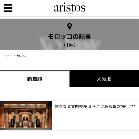
モロッコの記事
（1件）
トップ
モロッコ
人気順
新着順
悠久なる文明交差点 そこにある真の”美しさ”