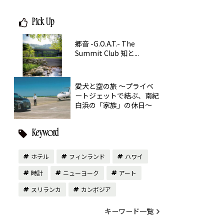
Pick Up
郷音 -G.O.A.T.- The
Summit Club 知と...
愛犬と空の旅 ～プライベ
ートジェットで結ぶ、南紀
白浜の「家族」の休日～
Keyword
ホテル
フィンランド
ハワイ
時計
ニューヨーク
アート
スリランカ
カンボジア
キーワード一覧