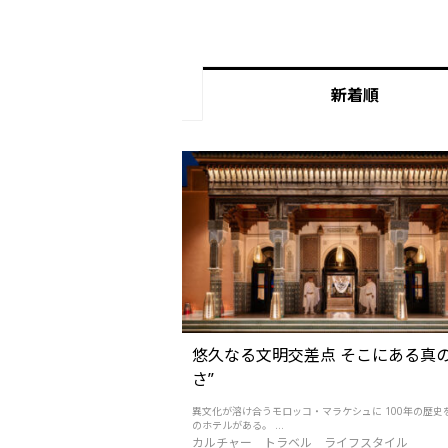
新着順
悠久なる文明交差点 そこにある真の
さ”
異文化が溶け合うモロッコ・マラケシュに 100年の歴史
のホテルがある。 ...
カルチャー
トラベル
ライフスタイル