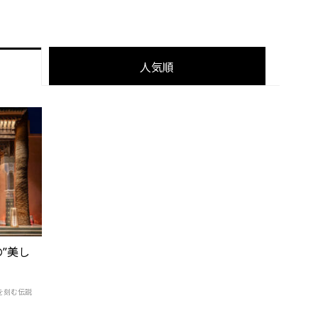
人気順
”美し
を刻む伝説