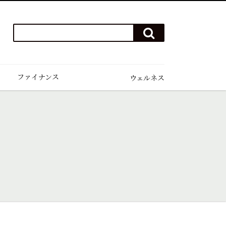
検
検
索
索
ワ
す
る
ー
ド
ファイナンス
ウェルネス
を
入
力
(例）
ハ
ワ
イ
ゴ
ル
フ