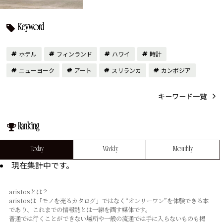
Keyword
ホテル
フィンランド
ハワイ
時計
ニューヨーク
アート
スリランカ
カンボジア
キーワード一覧
Ranking
Today
Weekly
Monthly
現在集計中です。
aristosとは？
aristosは「モノを売るカタログ」ではなく“オンリーワン”を体験できる本
であり、これまでの情報誌とは⼀線を画す媒体です。
普通では⾏くことができない場所や⼀般の流通では⼿に⼊らないものも掲