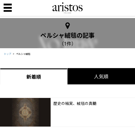
ペルシャ絨毯の記事
（1件）
トップ
ペルシャ絨毯
人気順
新着順
歴史の結実、絨毯の真髄