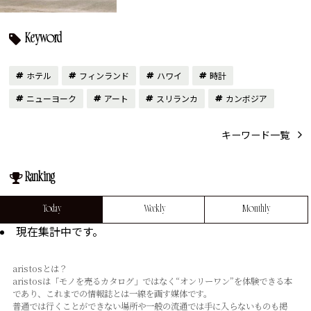
Keyword
ホテル
フィンランド
ハワイ
時計
ニューヨーク
アート
スリランカ
カンボジア
キーワード一覧
Ranking
Today
Weekly
Monthly
現在集計中です。
aristosとは？
aristosは「モノを売るカタログ」ではなく“オンリーワン”を体験できる本
であり、これまでの情報誌とは⼀線を画す媒体です。
普通では⾏くことができない場所や⼀般の流通では⼿に⼊らないものも掲