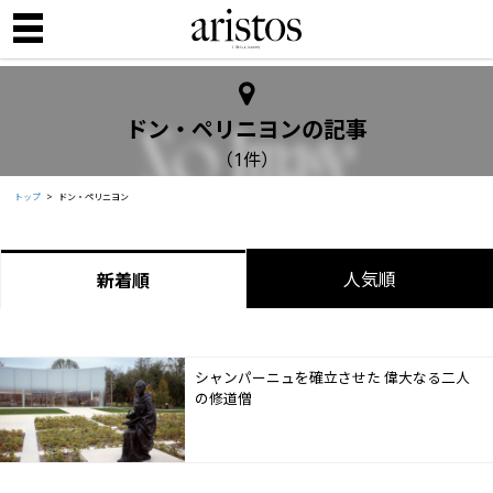
ドン・ペリニヨンの記事
（1件）
トップ
ドン・ペリニヨン
人気順
新着順
シャンパーニュを確立させた 偉大なる二人
の修道僧