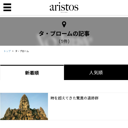
タ・プロームの記事
（1件）
トップ
タ・プローム
人気順
新着順
時を超えてきた驚異の遺跡群