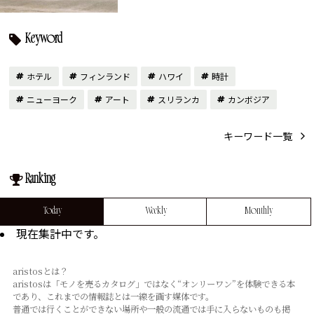
Keyword
ホテル
フィンランド
ハワイ
時計
ニューヨーク
アート
スリランカ
カンボジア
キーワード一覧
Ranking
Today
Weekly
Monthly
現在集計中です。
aristosとは？
aristosは「モノを売るカタログ」ではなく“オンリーワン”を体験できる本
であり、これまでの情報誌とは⼀線を画す媒体です。
普通では⾏くことができない場所や⼀般の流通では⼿に⼊らないものも掲