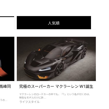
人気順
高峰同
究極のスーパーカー マクラーレン W1誕生
マクラーレンのロードカーの中でも、「1」という名が付くのは、
特別なモデルだけに許...
うの...
ライフスタイル