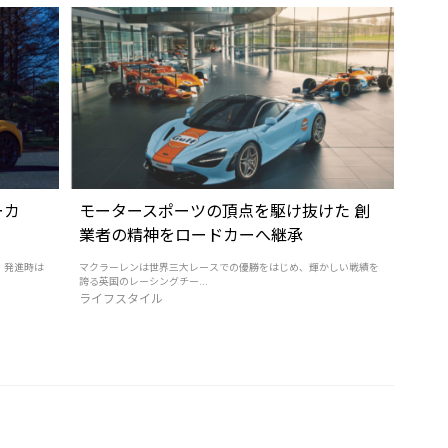
ーカ
モータースポーツの頂点を駆け抜けた 創
業者の精神をロードカーへ継承
、発進時は
マクラーレンは世界三大レースでの優勝をはじめ、輝かしい戦績を
誇る英国のレーシングチー...
ライフスタイル