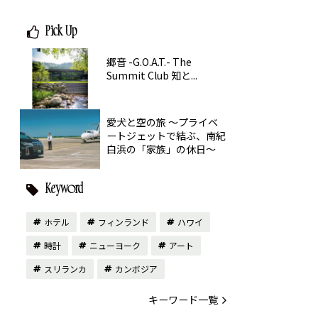
Pick Up
郷音 -G.O.A.T.- The
Summit Club 知と...
愛犬と空の旅 ～プライベ
ートジェットで結ぶ、南紀
白浜の「家族」の休日～
Keyword
ホテル
フィンランド
ハワイ
時計
ニューヨーク
アート
スリランカ
カンボジア
キーワード一覧