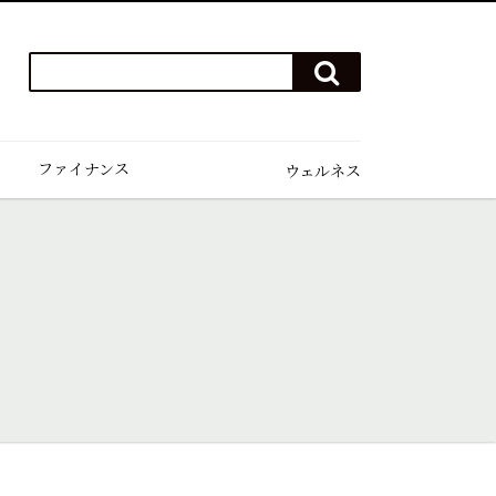
検
検
索
索
ワ
す
る
ー
ド
ファイナンス
ウェルネス
を
入
力
(例）
ハ
ワ
イ
ゴ
ル
フ