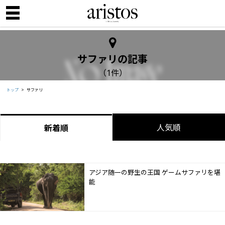
サファリの記事
（1件）
トップ
サファリ
人気順
新着順
アジア随一の野生の王国 ゲームサファリを堪
能