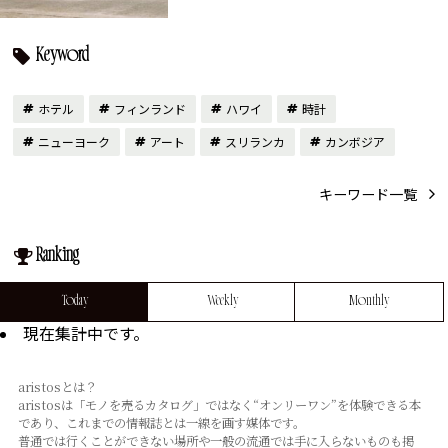
Keyword
ホテル
フィンランド
ハワイ
時計
ニューヨーク
アート
スリランカ
カンボジア
キーワード一覧
Ranking
Today
Weekly
Monthly
現在集計中です。
aristosとは？
aristosは「モノを売るカタログ」ではなく“オンリーワン”を体験できる本
であり、これまでの情報誌とは⼀線を画す媒体です。
普通では⾏くことができない場所や⼀般の流通では⼿に⼊らないものも掲