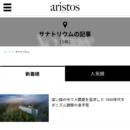
サナトリウムの記事
（1件）
トップ
サナトリウム
人気順
新着順
深い森の中で人間愛を追求した 1930年代モ
ダニズム建築の金字塔