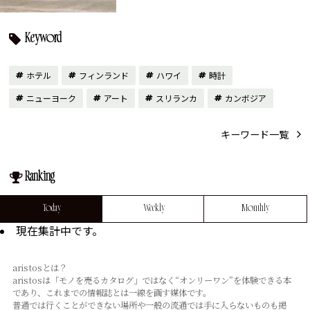
Keyword
ホテル
フィンランド
ハワイ
時計
ニューヨーク
アート
スリランカ
カンボジア
キーワード一覧
Ranking
Today
Weekly
Monthly
現在集計中です。
aristosとは？
aristosは「モノを売るカタログ」ではなく“オンリーワン”を体験できる本
であり、これまでの情報誌とは⼀線を画す媒体です。
普通では⾏くことができない場所や⼀般の流通では⼿に⼊らないものも掲