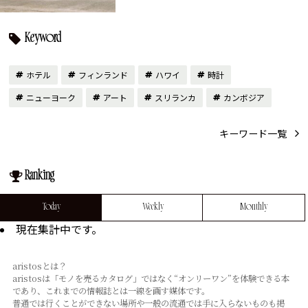
Keyword
ホテル
フィンランド
ハワイ
時計
ニューヨーク
アート
スリランカ
カンボジア
キーワード一覧
Ranking
Today
Weekly
Monthly
現在集計中です。
aristosとは？
aristosは「モノを売るカタログ」ではなく“オンリーワン”を体験できる本
であり、これまでの情報誌とは⼀線を画す媒体です。
普通では⾏くことができない場所や⼀般の流通では⼿に⼊らないものも掲