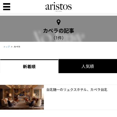
カペラの記事
（1件）
トップ
カペラ
人気順
新着順
台北随一のリュクスホテル、カペラ台北