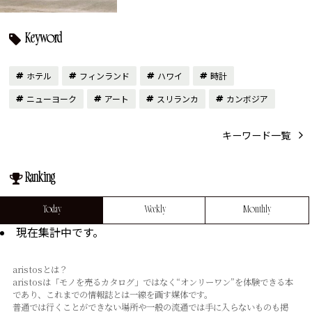
Keyword
ホテル
フィンランド
ハワイ
時計
ニューヨーク
アート
スリランカ
カンボジア
キーワード一覧
Ranking
Today
Weekly
Monthly
現在集計中です。
aristosとは？
aristosは「モノを売るカタログ」ではなく“オンリーワン”を体験できる本
であり、これまでの情報誌とは⼀線を画す媒体です。
普通では⾏くことができない場所や⼀般の流通では⼿に⼊らないものも掲