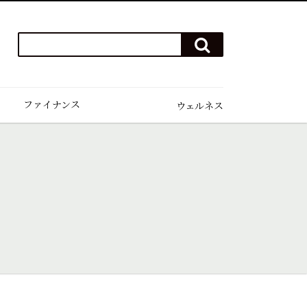
検
検
索
索
ワ
す
る
ー
ド
ファイナンス
ウェルネス
を
入
力
(例）
ハ
ワ
イ
ゴ
ル
フ