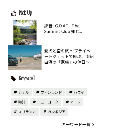
Pick Up
郷音 -G.O.A.T.- The
Summit Club 知と...
愛犬と空の旅 ～プライベ
ートジェットで結ぶ、南紀
白浜の「家族」の休日～
Keyword
ホテル
フィンランド
ハワイ
時計
ニューヨーク
アート
スリランカ
カンボジア
キーワード一覧