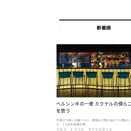
新着順
ヘルシンキの一夜 カクテルの傍ら
を思う
冬場は15時には暗くなり、夏場は23時を過ぎても明る
ド。ともあれ季節を問...
グルメ
トラベル
ライフスタイル