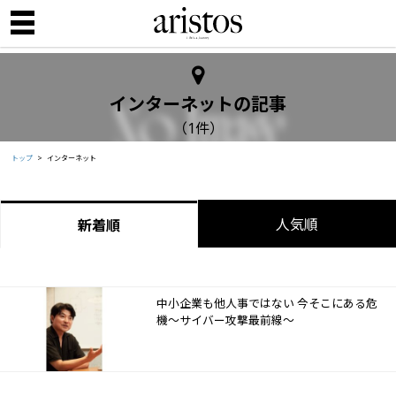
インターネットの記事
（1件）
トップ
インターネット
人気順
新着順
中小企業も他人事ではない 今そこにある危
機～サイバー攻撃最前線～