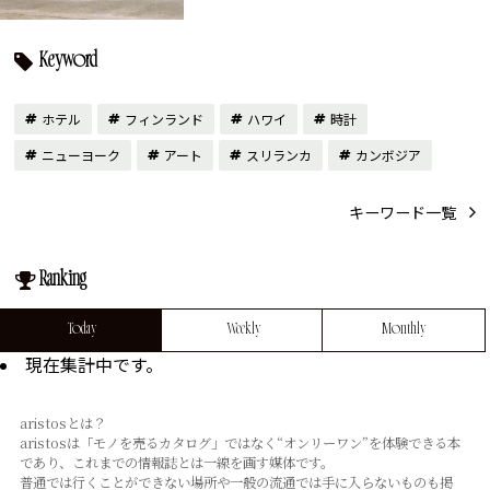
Keyword
ホテル
フィンランド
ハワイ
時計
ニューヨーク
アート
スリランカ
カンボジア
キーワード一覧
Ranking
Today
Weekly
Monthly
現在集計中です。
aristosとは？
aristosは「モノを売るカタログ」ではなく“オンリーワン”を体験できる本
であり、これまでの情報誌とは⼀線を画す媒体です。
普通では⾏くことができない場所や⼀般の流通では⼿に⼊らないものも掲