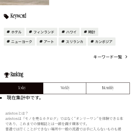
Keyword
ホテル
フィンランド
ハワイ
時計
ニューヨーク
アート
スリランカ
カンボジア
キーワード一覧
Ranking
Today
Weekly
Monthly
現在集計中です。
aristosとは？
aristosは「モノを売るカタログ」ではなく“オンリーワン”を体験できる本
であり、これまでの情報誌とは⼀線を画す媒体です。
普通では⾏くことができない場所や⼀般の流通では⼿に⼊らないものも掲