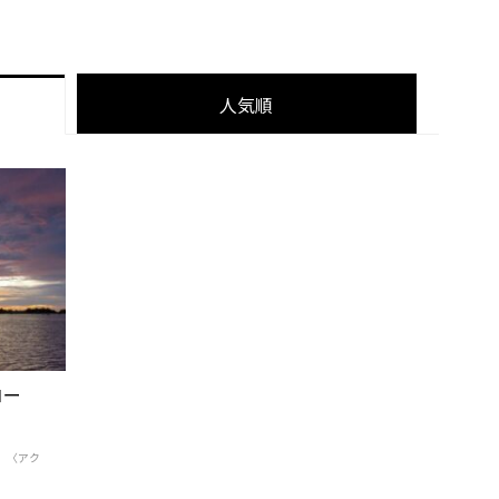
人気順
コー
 〈アク