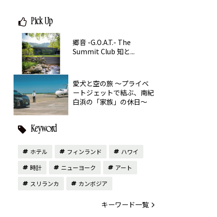
Pick Up
郷音 -G.O.A.T.- The
Summit Club 知と...
愛犬と空の旅 ～プライベ
ートジェットで結ぶ、南紀
白浜の「家族」の休日～
Keyword
ホテル
フィンランド
ハワイ
時計
ニューヨーク
アート
スリランカ
カンボジア
キーワード一覧