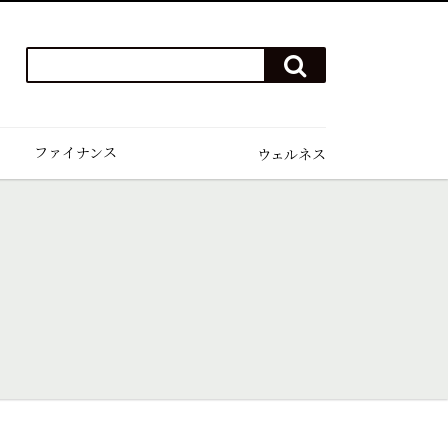
検
検
索
索
ワ
す
る
ー
ド
ファイナンス
ウェルネス
を
入
力
(例）
ハ
ワ
イ
ゴ
ル
フ