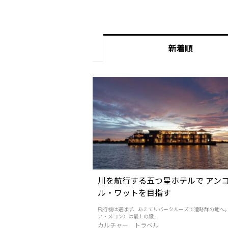
新着順
川を航行する五つ星ホテルで アン
ル・ワットを目指す
飛行機は選ばず、あえてリバークルーズで遺跡群の地へ。
ア・メコン〉は最上の設...
カルチャー
トラベル