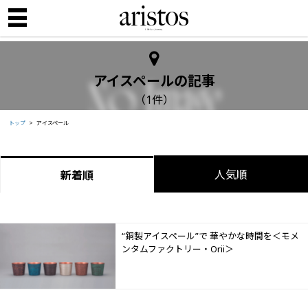
アイスペールの記事
（1件）
トップ
アイスペール
人気順
新着順
“銅製アイスペール”で 華やかな時間を＜モメ
ンタムファクトリー・Orii＞