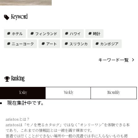
Keyword
ホテル
フィンランド
ハワイ
時計
ニューヨーク
アート
スリランカ
カンボジア
キーワード一覧
Ranking
Today
Weekly
Monthly
現在集計中です。
aristosとは？
aristosは「モノを売るカタログ」ではなく“オンリーワン”を体験できる本
であり、これまでの情報誌とは⼀線を画す媒体です。
普通では⾏くことができない場所や⼀般の流通では⼿に⼊らないものも掲