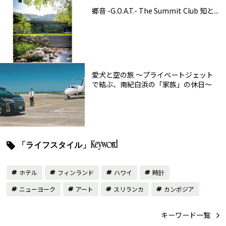
郷音 -G.O.A.T.- The Summit Club 知と...
愛犬と空の旅 ～プライベートジェット
で結ぶ、南紀白浜の「家族」の休日～
「ライフスタイル」Keyword
ホテル
フィンランド
ハワイ
時計
ニューヨーク
アート
スリランカ
カンボジア
キーワード一覧