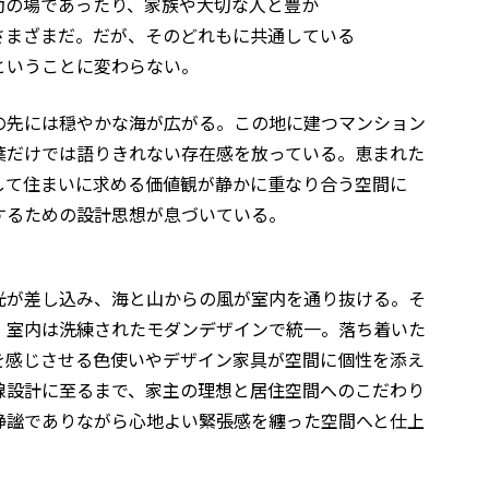
動の場であったり、家族や大切な人と豊か
さまざまだ。だが、そのどれもに共通している
ということに変わらない。
の先には穏やかな海が広がる。この地に建つマンション
葉だけでは語りきれない存在感を放っている。恵まれた
して住まいに求める価値観が静かに重なり合う空間に
するための設計思想が息づいている。
光が差し込み、海と山からの風が室内を通り抜ける。そ
、室内は洗練されたモダンデザインで統一。落ち着いた
を感じさせる色使いやデザイン家具が空間に個性を添え
線設計に至るまで、家主の理想と居住空間へのこだわり
静謐でありながら心地よい緊張感を纏った空間へと仕上