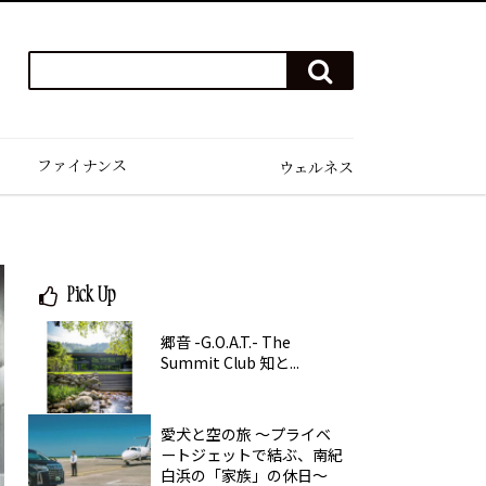
検
検
索
索
ワ
す
る
ー
ド
ファイナンス
ウェルネス
を
入
力
(例）
ハ
Pick Up
ワ
イ
郷音 -G.O.A.T.- The
ゴ
Summit Club 知と...
ル
フ
愛犬と空の旅 ～プライベ
ートジェットで結ぶ、南紀
白浜の「家族」の休日～