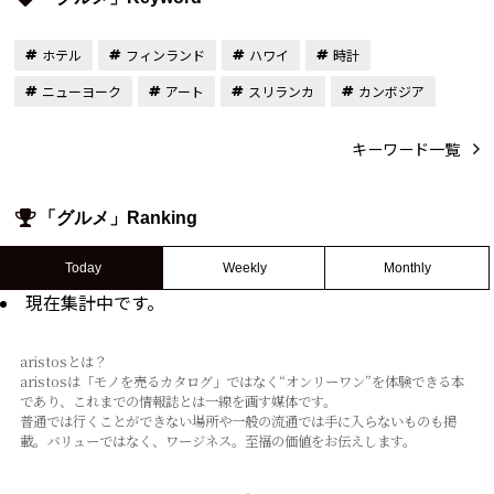
ホテル
フィンランド
ハワイ
時計
ニューヨーク
アート
スリランカ
カンボジア
キーワード一覧
「グルメ」Ranking
Today
Weekly
Monthly
現在集計中です。
aristosとは？
aristosは「モノを売るカタログ」ではなく“オンリーワン”を体験できる本
であり、これまでの情報誌とは⼀線を画す媒体です。
普通では⾏くことができない場所や⼀般の流通では⼿に⼊らないものも掲
載。バリューではなく、ワージネス。⾄福の価値をお伝えします。