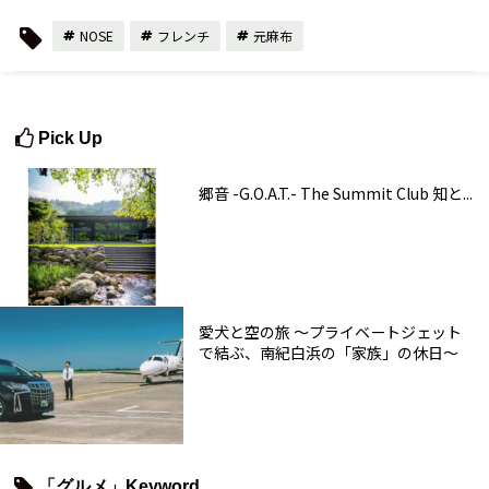
NOSE
フレンチ
元麻布
Pick Up
郷音 -G.O.A.T.- The Summit Club 知と...
愛犬と空の旅 ～プライベートジェット
で結ぶ、南紀白浜の「家族」の休日～
「グルメ」Keyword