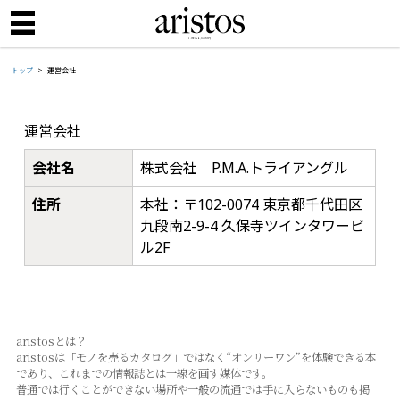
トップ
運営会社
運営会社
会社名
株式会社 P.M.A.トライアングル
住所
本社：〒102-0074 東京都千代田区
九段南2-9-4 久保寺ツインタワービ
ル2F
aristosとは？
aristosは「モノを売るカタログ」ではなく“オンリーワン”を体験できる本
であり、これまでの情報誌とは⼀線を画す媒体です。
普通では⾏くことができない場所や⼀般の流通では⼿に⼊らないものも掲