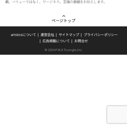
載。バリューではなく、ワージネス。⾄福の価値をお伝えします。
ページトップ
aristosについて
運営会社
サイトマップ
プライバシーポリシー
広告掲載について
お問合せ
© 2024 P.M.A Tryangle,Inc.